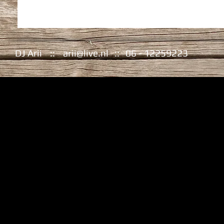
DJ Arii ::
arii@live.nl
:: 06 - 12259223