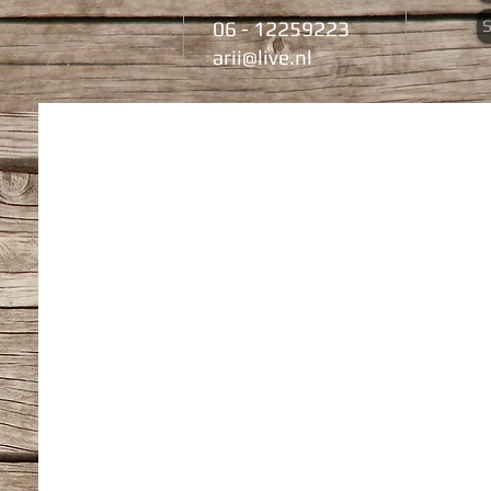
06 - 12259223
arii@live.nl